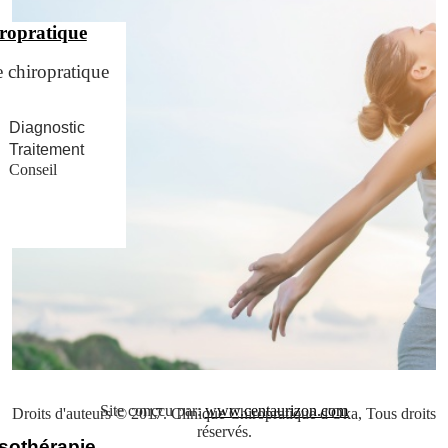
ropratique
e chiropratique
Diagnostic
Traitement
Conseil
Site conçcu par:
www.centaurizon.com
Droits d'auteurs © 2017. Clinique Chiropratique d'Oka, Tous droits
réservés.
sothérapie