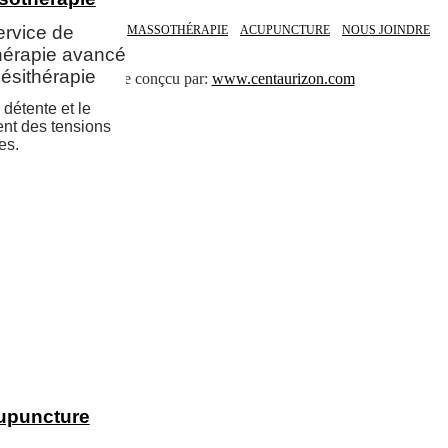
rvice de
CHIROPRATIQUE
MASSOTHÉRAPIE
ACUPUNCTURE
NOUS JOINDRE
érapie avancé
nésithérapie
Site conçcu par:
www.centaurizon.com
 détente et le
nt des tensions
es.
upuncture