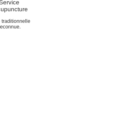
Service
cupuncture
traditionnelle
reconnue.